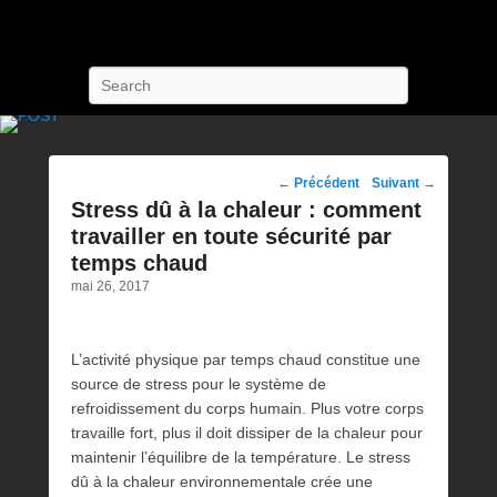
POST Training
Petroleum Oriented Safety Training
Recherche
Navigation
←
Précédent
Suivant
→
des
Stress dû à la chaleur : comment
posts
travailler en toute sécurité par
temps chaud
mai 26, 2017
L’activité physique par temps chaud constitue une
source de stress pour le système de
refroidissement du corps humain. Plus votre corps
travaille fort, plus il doit dissiper de la chaleur pour
maintenir l’équilibre de la température. Le stress
dû à la chaleur environnementale crée une