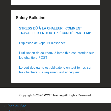
Safety Bulletins
STRESS DÛ À LA CHALEUR : COMMENT
TRAVAILLER EN TOUTE SÉCURITÉ PAR TEMPS
CHAUD
Explosion de vapeurs d’essence
L’utilisation de couteaux à lame fixe est interdite sur
les chantiers POST
Le port des gants est obligatoire en tout temps sur
les chantiers. Ce règlement est en vigueur
immédiatement.
Copyright © 2026
POST Training
All Rights Reserved.
Plan du Site