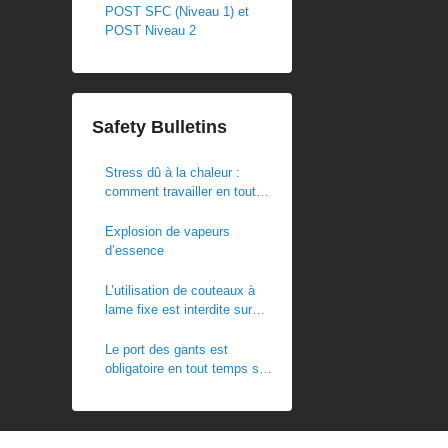
POST SFC (Niveau 1) et
POST Niveau 2
Safety Bulletins
Stress dû à la chaleur :
comment travailler en toute
sécurité par temps chaud
Explosion de vapeurs
d’essence
L’utilisation de couteaux à
lame fixe est interdite sur
les chantiers POST
Le port des gants est
obligatoire en tout temps sur
les chantiers. Ce règlement
est en vigueur
immédiatement.