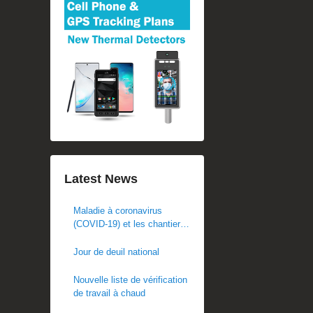
Latest News
Maladie à coronavirus
(COVID-19) et les chantiers
de construction
Jour de deuil national
Nouvelle liste de vérification
de travail à chaud