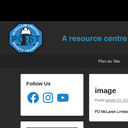
POST Training
Petroleum Oriented Safety Training
Premier
Passer
Passer
Plan du Site
menu
au
au
contenu
contenu
principal
secondaire
Follow Us
image
Facebook
Instagram
YouTube
Publié
janvier 24, 20