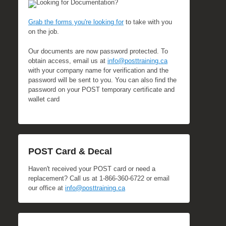
Looking for Documentation?
Grab the forms you're looking for
to take with you
on the job.
Our documents are now password protected. To
obtain access, email us at
info@posttraining.ca
with your company name for verification and the
password will be sent to you. You can also find the
password on your POST temporary certificate and
wallet card
POST Card & Decal
Haven't received your POST card or need a
replacement? Call us at 1-866-360-6722 or email
our office at
info@posttraining.ca