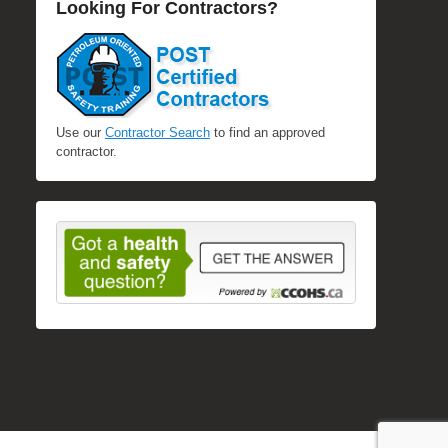
Looking For Contractors?
Use our
Contractor Search
to find an approved
contractor.