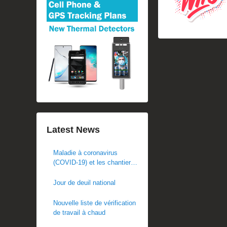
Latest News
Maladie à coronavirus
(COVID-19) et les chantiers
de construction
Jour de deuil national
Nouvelle liste de vérification
de travail à chaud