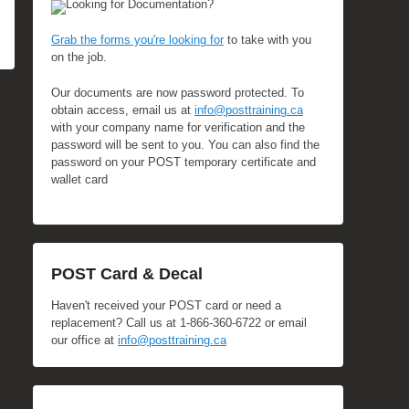
Looking for Documentation?
Grab the forms you're looking for
to take with you
on the job.
Our documents are now password protected. To
obtain access, email us at
info@posttraining.ca
with your company name for verification and the
password will be sent to you. You can also find the
password on your POST temporary certificate and
wallet card
POST Card & Decal
Haven't received your POST card or need a
replacement? Call us at 1-866-360-6722 or email
our office at
info@posttraining.ca