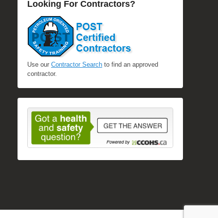
Looking For Contractors?
Use our
Contractor Search
to find an approved
contractor.