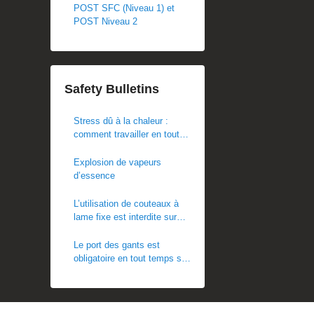
POST SFC (Niveau 1) et
POST Niveau 2
Safety Bulletins
Stress dû à la chaleur :
comment travailler en toute
sécurité par temps chaud
Explosion de vapeurs
d’essence
L’utilisation de couteaux à
lame fixe est interdite sur
les chantiers POST
Le port des gants est
obligatoire en tout temps sur
les chantiers. Ce règlement
est en vigueur
immédiatement.