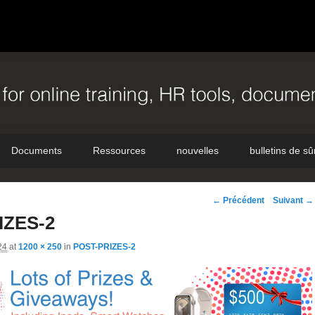
Documents
Ressources
nouvelles
bulletins de sû
Navigation
← Précédent
Suivant →
d'image
IZES-2
24
at
1200 × 250
in
POST-PRIZES-2