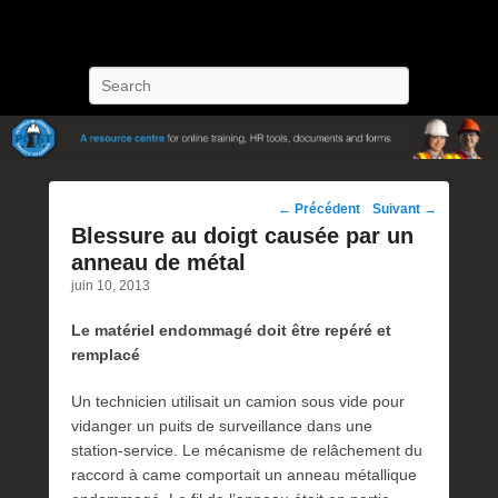
POST Training
Petroleum Oriented Safety Training
Recherche
Navigation
←
Précédent
Suivant
→
des
Blessure au doigt causée par un
posts
anneau de métal
juin 10, 2013
Le matériel endommagé doit être repéré et
remplacé
Un technicien utilisait un camion sous vide pour
vidanger un puits de surveillance dans une
station-service. Le mécanisme de relâchement du
raccord à came comportait un anneau métallique