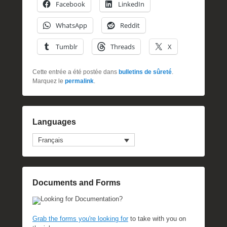
Facebook
LinkedIn
WhatsApp
Reddit
Tumblr
Threads
X
Cette entrée a été postée dans
bulletins de sûreté
.
Marquez le
permalink
.
Languages
Français
Documents and Forms
Looking for Documentation?
Grab the forms you're looking for
to take with you on