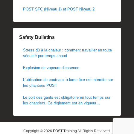
POST SFC (Niveau 1) et POST Niveau 2
Safety Bulletins
Stress dû à la chaleur : comment travailler en toute
sécurité par temps chaud
Explosion de vapeurs d’essence
L’utilisation de couteaux à lame fixe est interdite sur
les chantiers POST
Le port des gants est obligatoire en tout temps sur
les chantiers. Ce règlement est en vigueur
immédiatement.
Copyright © 2026
POST Training
All Rights Reserved.