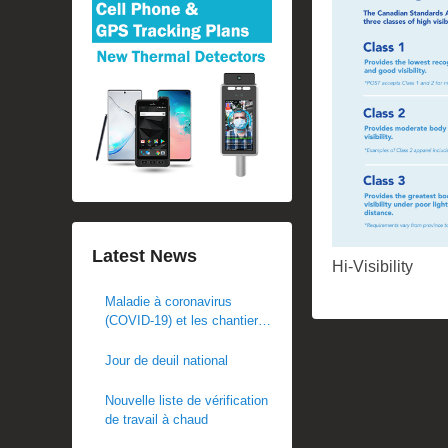
Latest News
Hi-Visibility
Maladie à coronavirus
(COVID-19) et les chantiers
de construction
Jour de deuil national
Nouvelle liste de vérification
de travail à chaud