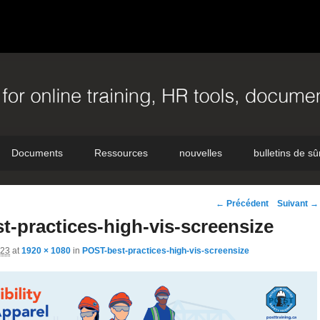
Documents
Ressources
nouvelles
bulletins de sû
Navigation
← Précédent
Suivant →
d'image
-practices-high-vis-screensize
023
at
1920 × 1080
in
POST-best-practices-high-vis-screensize