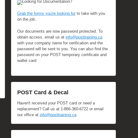
Looking for Documentation?
Grab the forms you're looking for
to take with you
on the job.
Our documents are now password protected. To
obtain access, email us at
info@posttraining.ca
with your company name for verification and the
password will be sent to you. You can also find the
password on your POST temporary certificate and
wallet card
POST Card & Decal
Haven't received your POST card or need a
replacement? Call us at 1-866-360-6722 or email
our office at
info@posttraining.ca