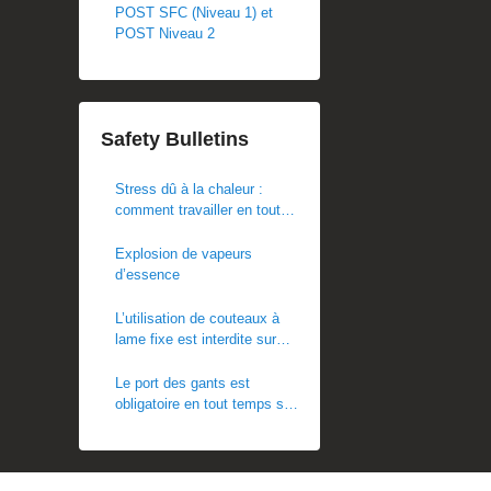
POST SFC (Niveau 1) et
POST Niveau 2
Safety Bulletins
Stress dû à la chaleur :
comment travailler en toute
sécurité par temps chaud
Explosion de vapeurs
d’essence
L’utilisation de couteaux à
lame fixe est interdite sur
les chantiers POST
Le port des gants est
obligatoire en tout temps sur
les chantiers. Ce règlement
est en vigueur
immédiatement.