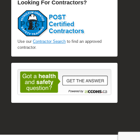
Looking For Contractors?
Use our
Contractor Search
to find an approved
contractor.