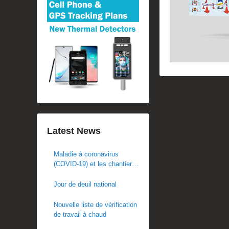
Latest News
Maladie à coronavirus
(COVID-19) et les chantiers
de construction
Jour de deuil national
Nouvelle liste de vérification
de travail à chaud