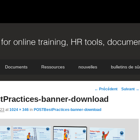
Documents
Ressources
nouvelles
bulletins de sû
Navigation
← Précédent
Suivant →
d'image
Practices-banner-download
023
at
1024 × 346
in
POSTBestPractices-banner-download