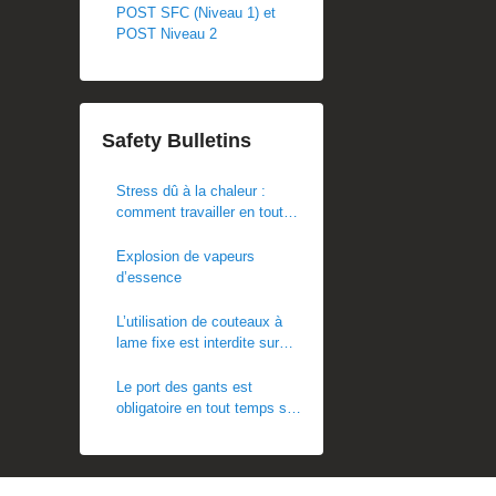
POST SFC (Niveau 1) et
POST Niveau 2
Safety Bulletins
Stress dû à la chaleur :
comment travailler en toute
sécurité par temps chaud
Explosion de vapeurs
d’essence
L’utilisation de couteaux à
lame fixe est interdite sur
les chantiers POST
Le port des gants est
obligatoire en tout temps sur
les chantiers. Ce règlement
est en vigueur
immédiatement.