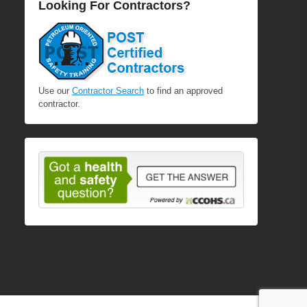
Looking For Contractors?
Use our
Contractor Search
to find an approved
contractor.