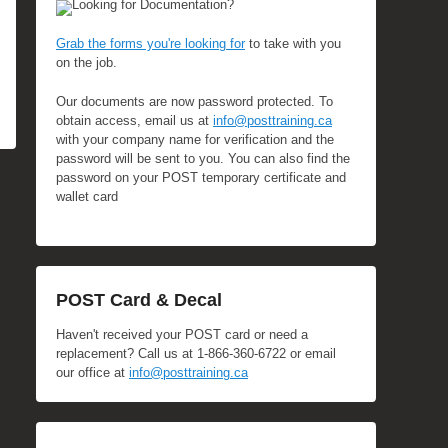
Looking for Documentation?
Grab the forms you're looking for
to take with you
on the job.
Our documents are now password protected. To
obtain access, email us at
info@posttraining.ca
with your company name for verification and the
password will be sent to you. You can also find the
password on your POST temporary certificate and
wallet card
POST Card & Decal
Haven't received your POST card or need a
replacement? Call us at 1-866-360-6722 or email
our office at
info@posttraining.ca